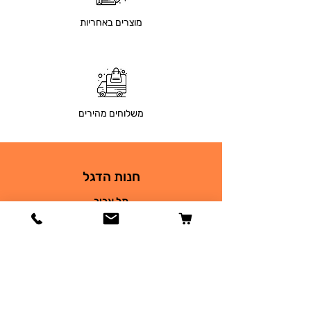
מוצרים באחריות
משלוחים מהירים
חנות הדגל
תל אביב
בר גיורא 26
03-9690930
petsplace68@gmail.com
חנות