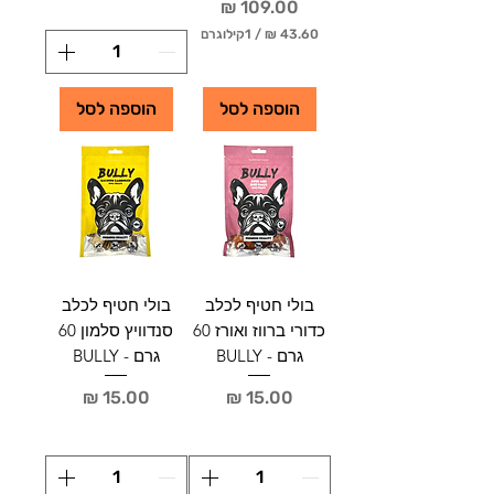
מחיר
/
1קילוגרם
4
3
.
הוספה לסל
הוספה לסל
6
0
₪
ל
-
1
ק
י
ל
בולי חטיף לכלב
בולי חטיף לכלב
ו
כדורי ברווז ואורז 60
סנדוויץ סלמון 60
ג
ר
גרם - BULLY
גרם - BULLY
ם
מחיר
מחיר