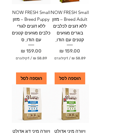
NOW FRESH Small
NOW FRESH Small
Breed Adult – מזון
Breed Puppy – מזון
ללא דגנים לכלבים
ללא דגנים לגורי
בוגרים מגזעים
כלבים מגזעים קטנים
קטנים עם הודו,
עם הודו, ס
מחיר
מחיר
/
1קילוגרם
/
1קילוגרם
5
5
8
8
.
.
הוספה לסל
הוספה לסל
8
8
9
9
₪
₪
ל
ל
-
-
1
1
ק
ק
י
י
ל
ל
ויוורה מיני אדולט
ויוורה מיני דוג אדולט