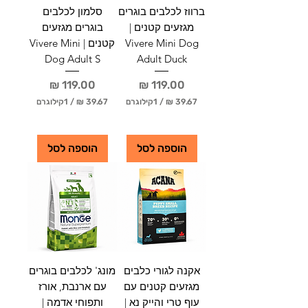
ו
ו
ברווז לכלבים בוגרים
סלמון לכלבים
ג
ג
ר
ר
מגזעים קטנים |
בוגרים מגזעים
ם
ם
Vivere Mini Dog
קטנים | Vivere Mini
Dog Adult S
Adult Duck
מחיר
מחיר
/
1קילוגרם
/
1קילוגרם
3
3
9
9
.
.
הוספה לסל
הוספה לסל
6
6
7
7
₪
₪
ל
ל
-
-
1
1
ק
ק
י
י
ל
ל
אקנה לגורי כלבים
מונג' לכלבים בוגרים
ו
ו
מגזעים קטנים עם
עם ארנבת, אורז
ג
ג
ר
ר
עוף טרי והייק נא |
ותפוחי אדמה |