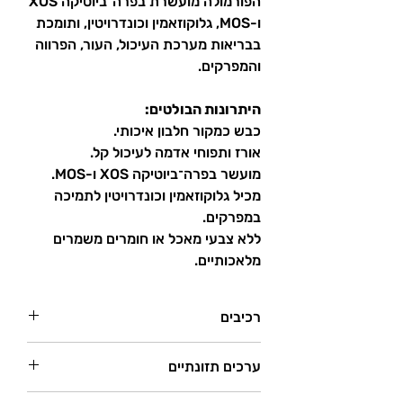
הפורמולה מועשרת בפרה־ביוטיקה XOS
ו-MOS, גלוקוזאמין וכונדרויטין, ותומכת
בבריאות מערכת העיכול, העור, הפרווה
והמפרקים.
היתרונות הבולטים:
כבש כמקור חלבון איכותי.
אורז ותפוחי אדמה לעיכול קל.
מועשר בפרה־ביוטיקה XOS ו-MOS.
מכיל גלוקוזאמין וכונדרויטין לתמיכה
במפרקים.
ללא צבעי מאכל או חומרים משמרים
מלאכותיים.
רכיבים
כבש (כבש מיובש 30%, כבש טרי 10%), אורז
ערכים תזונתיים
(15%), חלבון תפוח אדמה (4%), תירס, עיסת
סלק מיובשת, שמרי בירה, חלבון בעלי חיים
חלבון גולמי – 27%