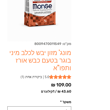
מק"ט: 8009470011549
מונג' מזון יבש לכלב מיני
בוגר בטעם כבש אורז
ותפו"א
 is 5.0 out of five stars based on 1 review
5.0 | ביקורת אחת (1)
מחיר
/
1קילוגרם
‏43.60 ‏₪
לכל
משקל
*
1