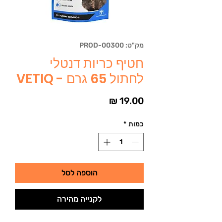
מק"ט: PROD-00300
חטיף כריות דנטלי
לחתול 65 גרם - VETIQ
מחיר
כמות
*
הוספה לסל
לקנייה מהירה