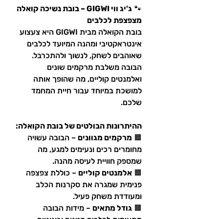
🐾
ג'יג ווי GIGWI – בובת נשיכה קואלה
מצפצפת לכלבים
בובת הקואלה מבית GIGWI היא צעצוע
אינטראקטיבי ומהנה המיועד לכלבים
שאוהבים לשחק, לנשוך ולהתכרבל.
הבובה משלבת מרקמים שונים
ואלמנטים קוליים, מה שהופך אותה
למושכת במיוחד עבור חיית המחמד
שלכם.​
ההיתרונות הבולטים של בובת הקואלה:
🟧
מרקמים מגוונים
– הבובה עשויה
מחומרים רכים ונעימים למגע, מה
שמספק חוויית לעיסה מהנה.​
🟧
אלמנטים קוליים
– כוללת צפצפה
פנימית שמגרה את סקרנות הכלב
ומעודדת משחק פעיל.​
🟧
גודל מתאים
– מידות הבובה