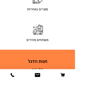
מוצרים באחריות
משלוחים מהירים
חנות הדגל
תל אביב
בר גיורא 26
03-9690930
petsplace68@gmail.com
חנות