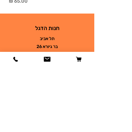
מחיר
חנות הדגל
תל אביב
בר גיורא 26
03-9690930
petsplace68@gmail.com
חנות
כלבים
חתולים
דגים
זוחלים