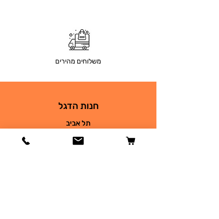
משלוחים מהירים
חנות הדגל
תל אביב
בר גיורא 26
03-9690930
petsplace68@gmail.com
חנות
כלבים