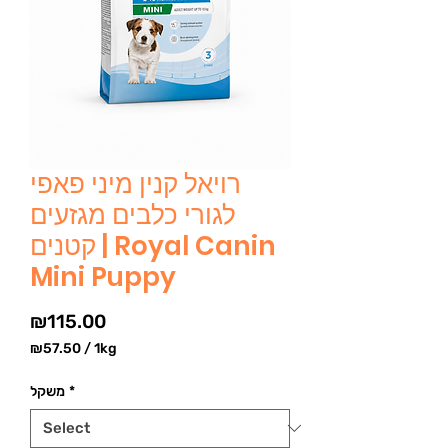
רויאל קנין מיני פאפי
לגורי כלבים מגזעים
קטנים | Royal Canin
Mini Puppy
Price
₪115.00
₪57.50
/
1kg
₪57.50
per
*
משקל
1
Kilogram