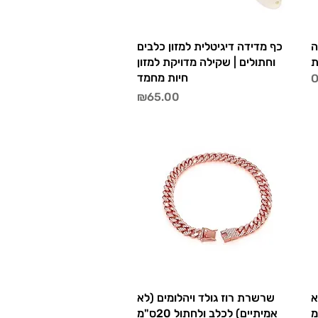
Quick View
ה
כף מדידה דיגיטלית למזון כלבים
ת
וחתולים | שקילה מדויקת למזון
חיות מחמד
O
Price
₪65.00
Quick View
א
שרשרת רוז גולד ויהלומים (לא
אמיתיים) לכלב ולחתול 20ס"מ