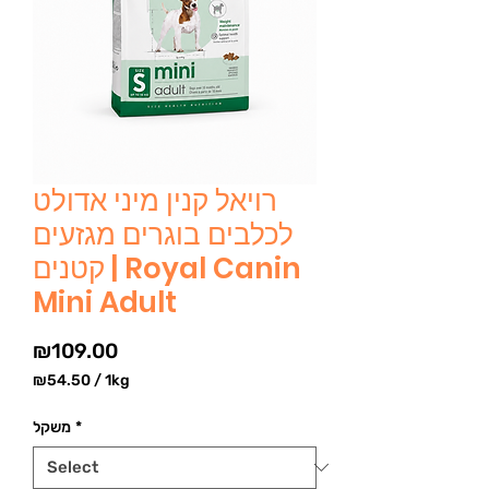
רויאל קנין מיני אדולט
לכלבים בוגרים מגזעים
קטנים | Royal Canin
Mini Adult
Price
₪109.00
₪54.50
/
1kg
₪54.50
per
*
משקל
1
Kilogram