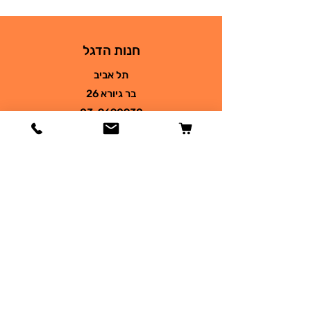
חנות הדגל
תל אביב
בר גיורא 26
03-9690930
petsplace68@gmail.com
חנות
כלבים
חתולים
דגים
זוחלים