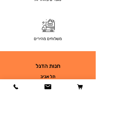
משלוחים מהירים
חנות הדגל
תל אביב
בר גיורא 26
03-9690930
petsplace68@gmail.com
חנות
כלבים