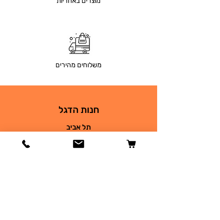
מוצרים באחריות
משלוחים מהירים
חנות הדגל
תל אביב
בר גיורא 26
03-9690930
petsplace68@gmail.com
חנות
כלבים