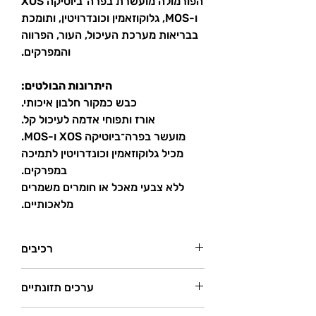
הפורמולה מועשרת בפרה־ביוטיקה XOS
ו-MOS, גלוקוזאמין וכונדרויטין, ותומכת
בבריאות מערכת העיכול, העור, הפרווה
והמפרקים.
היתרונות הבולטים:
כבש כמקור חלבון איכותי.
אורז ותפוחי אדמה לעיכול קל.
מועשר בפרה־ביוטיקה XOS ו-MOS.
מכיל גלוקוזאמין וכונדרויטין לתמיכה
במפרקים.
ללא צבעי מאכל או חומרים משמרים
מלאכותיים.
רכיבים
כבש (כבש מיובש 30%, כבש טרי 10%), אורז
ערכים תזונתיים
(15%), חלבון תפוח אדמה (4%), תירס, עיסת
סלק מיובשת, שמרי בירה, חלבון בעלי חיים
חלבון גולמי – 27%