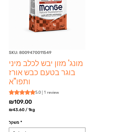
SKU: 8009470011549
מונג' מזון יבש לכלב מיני
בוגר בטעם כבש אורז
ותפו"א
Rating is 5.0 out of five stars based on 1 review
5.0 | 1 review
Price
₪109.00
₪43.60
/
1kg
₪43.60
per
*
משקל
1