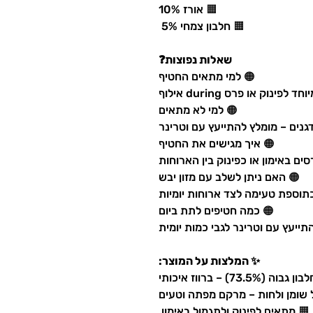
🟧 אורז 10%
🟧 חלבון צמחי 5%
שאלות נפוצות❓
🟠 למי מתאים החטיף
נוק או פרס during אילוף
🟠 למי לא מתאים
גנים – מומלץ להתייעץ עם וטרינר
🟠 איך מגישים את החטיף
ים באימון או כפינוק בין הארוחות
🟠 האם ניתן לשלב עם מזון יבש
תוספת טעימה לצד ארוחות יומיות
🟠 כמה חטיפים לתת ביום
ייעץ עם וטרינר לגבי כמות יומית
✨ המלצות על המוצר:
(73.5%) – ברווז איכותי
 שומן ולחות – מרקם מפתה וטעים
🟧 מתאים לפינוק ולתגמול באימון