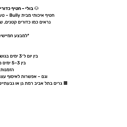
🐶
בולי – חטיף כדורי ברווז 
חטיף איכותי מבית Bully – טעם מיוחד של ברווז עם תוספת אורז
נראים כמו כדורים קטנים, שי
*למבצע חמיישית 
בין יום ל־3 ימים בגוש דן והסביבה בעלות של כ־40 ש"ח
בין 3–5 ימים מחוץ לגוש דן בעלות של כ־40 ש"ח
הזמנות מעל 399 ש"ח נ
וגם – אפשרות לאיסוף עצ
🟧 גרים בתל אביב רמת גן או גבעתיי