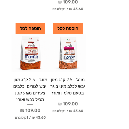
מחיר
4
/
1קילוגרם
3
.
4
6
3
0
.
הוספה לסל
הוספה לסל
6
0
₪
ל
-
₪
1
ל
ק
-
י
1
ל
ק
ו
י
ג
ל
ר
מונג' - 2.5 ק"ג מזון
מונג' - 2.5 ק"ג מזון
ו
ם
יבש לכלב מיני בוגר
ייבש לגורים וכלבים
ג
ר
בטעם סלמון ואורז
צעירים מגזע קטן
ם
מכיל כבש ואורז
מחיר
מחיר
/
1קילוגרם
/
1קילוגרם
4
3
4