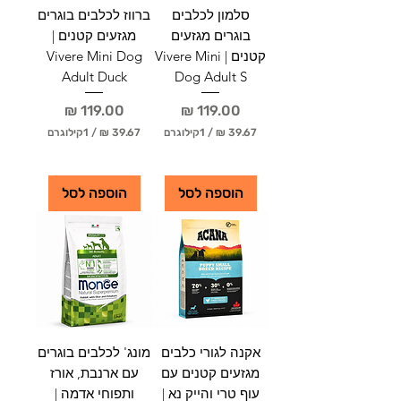
ו
ו
סלמון לכלבים
ברווז לכלבים בוגרים
ג
ג
ר
ר
בוגרים מגזעים
מגזעים קטנים |
ם
ם
קטנים | Vivere Mini
Vivere Mini Dog
Adult Duck
Dog Adult S
מחיר
מחיר
/
1קילוגרם
/
1קילוגרם
3
3
9
9
.
.
הוספה לסל
הוספה לסל
6
6
7
7
₪
₪
ל
ל
-
-
1
1
ק
ק
י
י
ל
ל
אקנה לגורי כלבים
מונג' לכלבים בוגרים
ו
ו
מגזעים קטנים עם
עם ארנבת, אורז
ג
ג
ר
ר
עוף טרי והייק נא |
ותפוחי אדמה |