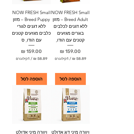
NOW FRESH Small
NOW FRESH Small
Breed Adult – מזון
Breed Puppy – מזון
ללא דגנים לכלבים
ללא דגנים לגורי
בוגרים מגזעים
כלבים מגזעים קטנים
קטנים עם הודו,
עם הודו, ס
מחיר
מחיר
/
1קילוגרם
/
1קילוגרם
5
5
8
8
.
.
הוספה לסל
הוספה לסל
8
8
9
9
₪
₪
ל
ל
-
-
1
1
ק
ק
י
י
ל
ל
ויוורה מיני דוג אדולט
ויוורה מיני אדולט