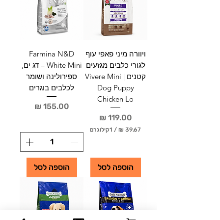
ל
₪
-
ל
1
-
ק
1
י
ק
ל
י
ו
ל
ויוורה מיני פאפי עוף
Farmina N&D
ג
ו
ר
לגורי כלבים מגזעים
White Mini – דג ים,
ג
ם
ר
קטנים | Vivere Mini
ספירולינה ושומר
ם
Dog Puppy
לכלבים בוגרים
Chicken Lo
מחיר
מחיר
/
1קילוגרם
3
9
.
הוספה לסל
הוספה לסל
6
7
₪
ל
-