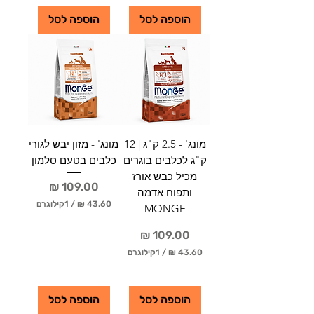
.
3
6
.
הוספה לסל
הוספה לסל
0
6
0
₪
ל
₪
-
ל
1
-
ק
1
י
ק
ל
י
ו
ל
מונג' - 2.5 ק"ג | 12
מונג' - מזון יבש לגורי
ג
ו
ר
ק"ג לכלבים בוגרים
כלבים בטעם סלמון
ג
ם
ר
מכיל כבש אורז
מחיר
ם
ותפוח אדמה
/
1קילוגרם
MONGE
4
מחיר
3
.
/
1קילוגרם
6
0
4
3
.
הוספה לסל
הוספה לסל
₪
6