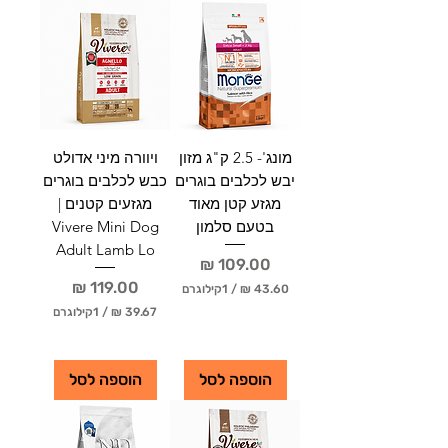
ל
0
-
1
ק
₪
י
ל
ל
-
ו
1
ג
ק
ר
י
ם
ל
מונג'- 2.5 ק"ג מזון
ויוורה מיני אדולט
ו
יבש לכלבים בוגרים
כבש לכלבים בוגרים
ג
ר
מגזע קטן מאוד
מגזעים קטנים |
ם
בטעם סלמון
Vivere Mini Dog
Adult Lamb Lo
מחיר
מחיר
/
1קילוגרם
/
1קילוגרם
4
3
3
.
9
6
.
הוספה לסל
הוספה לסל
0
6
7
₪