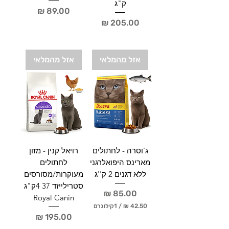
ק"ג
מחיר
מחיר
אזל מהמלאי
אזל מהמלאי
ג'וסרה - לחתולים
רויאל קנין - מזון
מארינס היפואלרגני
לחתולים
ללא דגנים 2 ק''ג
מעוקרות/מסורסים
סטרילייזד 37 4ק"ג
מחיר
Royal Canin
/
1קילוגרם
מחיר
4