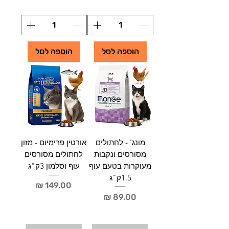
2
.
5
0
הוספה לסל
הוספה לסל
₪
ל
-
1
ק
י
ל
ו
ג
ר
ם
מונג' - לחתולים
אורטין פרימיום - מזון
מסורסים ונקבות
לחתולים מסורסים
מעוקרות בטעם עוף
עוף וסלמון 3ק"ג
1.5ק"ג
מחיר
מחיר