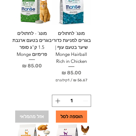
מונג' לחתולים
מונג' - לחתולים
בוגרים למניעת כדורי
בוגרים בטעם ארנבת
שיער בטעם עוף |
1.5 ק"ג סופר
Monge Hairball
פרימיום Monge
Rich in Chicken
מחיר
מחיר
/
1קילוגרם
5
6
.
6
7
הוספה לסל
אזל מהמלאי
₪
ל
-