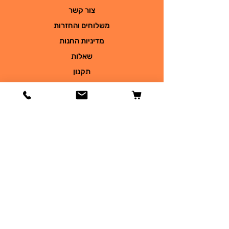
צור קשר
משלוחים והחזרות
מדיניות החנות
שאלות
תקנון
   פטס פלייס  
מועדון הלקוחות ​
הירשמו לקבלת מבצעים והטבות
אימייל
*
רישום לניוזלטר