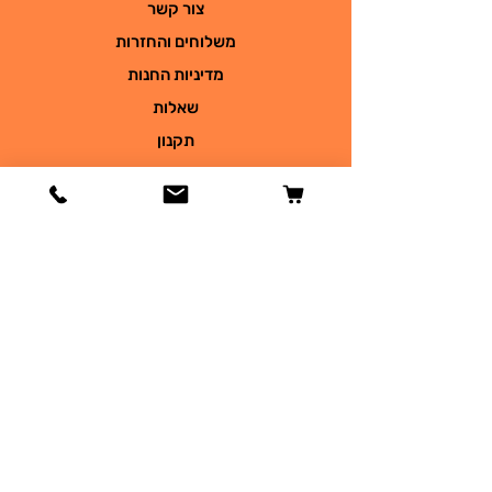
צור קשר
משלוחים והחזרות
מדיניות החנות
שאלות
תקנון
   פטס פלייס  
מועדון הלקוחות ​
הירשמו לקבלת מבצעים והטבות
אימייל
*
רישום לניוזלטר
כן אני רוצה להיות ברשימת 